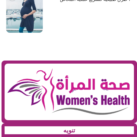
تنويه