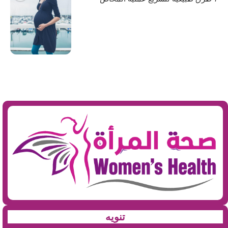
تنويه