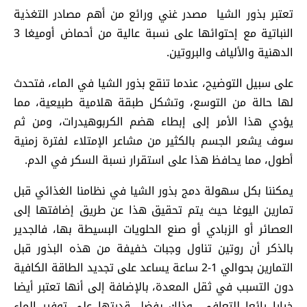
تعتبر بذور الشيا مصدر غني ورائع من أهم مصادر التغذية
النباتية مع إحتوائها على نسبة عالية من أحماض أوميغا 3
الدهنية والألياف والبروتين.
على سبيل التوضيح، عندما تنقع بذور الشيا في الماء، فتحدث
لها حالة من التوسع، وتشكل طبقة هلامية طبيعية، مما
يؤدي هذا الأمر إلى إبطاء هضم الكربوهيدرات، ومن ثم
سوف يشعر الجسم بالكثير من مشاعر الإمتلاء لفترة زمنية
أطول، مما يحافظ هذا على استقرار نسبة السكر في الدم.
يمكننا بكل سهولة دمج بذور الشيا في نظامنا الغذائي قبل
تمارين اليوغا حيث يتم تحقيق هذا عن طريق إضافتها إلى
العصائر أو الزبادي أو صنع الحلويات البسيطة بها، فالجدير
بالذكر أن روتين تناول وجبات خفيفة من هذه البذور قبل
التمارين بحوالي 1-2 ساعة يساعد على تجديد الطاقة الكافية
دون التسبب في ثقل المعدة، بالإضافة إلى أنها تعتبر أيضا
خيارا رائعا للتعافي، وذلك بفضل قدرتها على توفير الماء