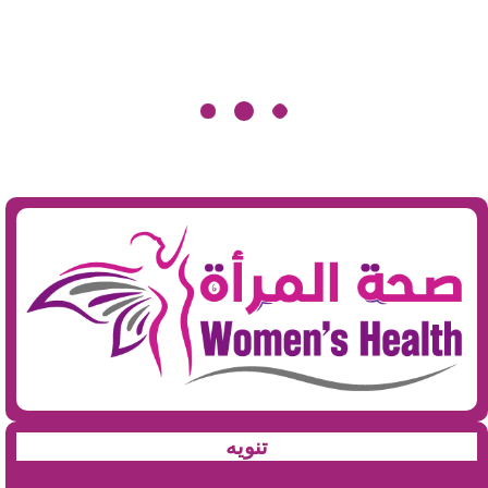
تنويه