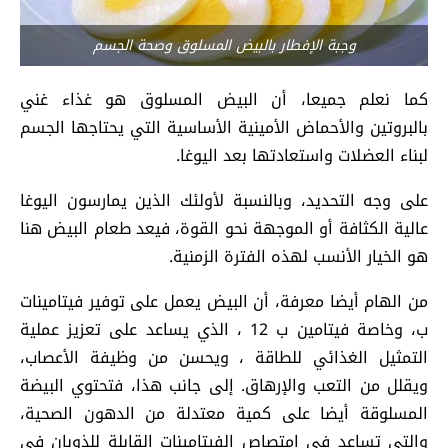
وجبة الإفطار بالبيض المسلوق وصحة الجسم
كما نعلم جميعا، أن البيض المسلوق هو غذاء غني
بالبروتين والأحماض الأمينية الأساسية التي يحتاجها الجسم
لبناء العضلات واستعادتها بعد اليوغا.
على وجه التحديد، وبالنسبة لأولئك الذين يمارسون اليوغا
عالية الكثافة أو الموجهة نحو القوة، فيعد طعام البيض هنا
هو الخيار الأنسب لهذه الفترة الزمنية.
من الهام أيضا معرفة، أن البيض يعمل على توفير فيتامينات
ب، وخاصة فيتامين ب 12 ، الذي يساعد على تعزيز عملية
التمثيل الغذائي للطاقة ، ويحسن من وظيفة الأعصاب،
ويقلل من التعب والإرهاق. إلى جانب هذا، فتحتوي البيضة
المسلوقة أيضا على كمية معتدلة من الدهون الصحية،
والتي تساعد في امتصاص الفيتامينات القابلة للذوبان في