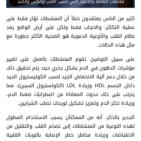
مكملات الطاقة والأضرار التي تصيب القلب والكلى والكبد
كثير من الناس يعتقدون خطأ أن المنشطات تؤثر فقط على
عملية التكاثر، والانجاب فقط ولكن على أرض الواقع يعد
نظام القلب والأوعية الدموية هو الضحية الأكثر خطورة مع
مثل هذه الحالات.
على سبيل التوضيح، تقوم المنشطات بالعمل على تغيير
مؤشرات الدهون في الدم بشكل جذري حيث يتم تحقيق ذلك
من خلال دعم آلية الانخفاض الجيد لنسب الكوليسترول الجيد
داخل الجسم HDL وزيادة LDL (الكولسترول السيئ)، مما
يترتب على ذلك حدوث المعاناة من اضطرابات ضغط الدم،
وزيادة تخثر الدم وتعزيز تشكيل لويحات تصلب الشرايين.
الجدير بالذكر، أنه من الممكنأن يسبب الاستخدام المطول
لهذه النوعية من المنشاطات إلى تضخم القلب والتقليل من
الانقباضات وزيادة مخاطر خطر الإصابة بالنوبات القلبية