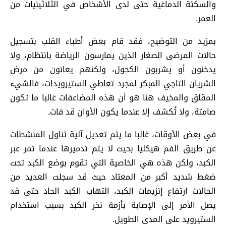
والسكتة الدماغية حتى لدى الأشخاص في الثلاثينيات من
العمر.
بمزيد من التوضيح، فقد قام بعض أطباء القلب بتسجيل
حالات المرضى الصغار الذين يمارسون الرياضة بانتظام، ولا
يدخنون أو يشربون الكحول، ولكنهم يعانون من مرض
الشريان التاجي المبكر لمجرد تعاطي الستيرويدات، فالشيء
المقلق والمخيف هنا هو أن هذه المضاعفات غالبا ما تكون
صامتة، ولا تُكشف إلا عندما يكون الأوان قد فات.
في بعض الأوقات، غالبا ما يتم تعديل آلية تناول المنشطات
عن طريق الفم هيكليا بحيث لا يتم تدميرها عندما تمر عبر
الكبد، ولكن هذه هي الخاصية التي تقوم بوضع الكبد تحت
ضغط شديد أكبر من المعتاد حيث قد سجلت العديد من
الحالات ارتفاع إنزيمات الكبد، التهاب الكبد الحاد حتى قد
يصل الأمر إلى الإصابة بأزمة نخر الكبد بسبب استخدام
الستيرويد على المدى الطويل.