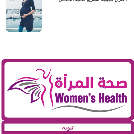
تنويه