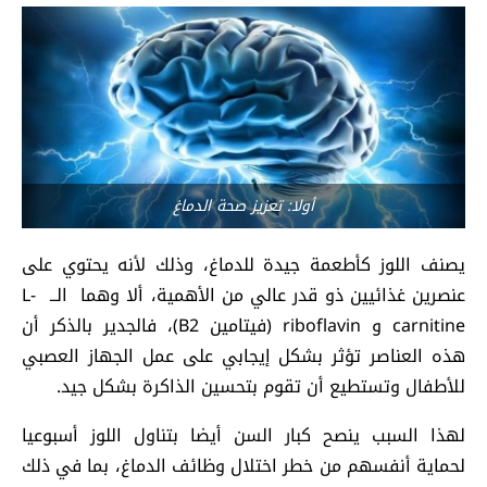
أولا: تعزيز صحة الدماغ
يصنف اللوز كأطعمة جيدة للدماغ، وذلك لأنه يحتوي على
عنصرين غذائيين ذو قدر عالي من الأهمية، ألا وهما الــ L-
carnitine و riboflavin (فيتامين B2)، فالجدير بالذكر أن
هذه العناصر تؤثر بشكل إيجابي على عمل الجهاز العصبي
للأطفال وتستطيع أن تقوم بتحسين الذاكرة بشكل جيد.
لهذا السبب ينصح كبار السن أيضا بتناول اللوز أسبوعيا
لحماية أنفسهم من خطر اختلال وظائف الدماغ، بما في ذلك