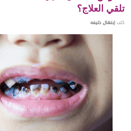
تلقي العلاج؟
كتب
إبتهال خليفه